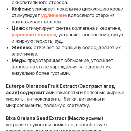
окислительного стресса.
Кофеин:
усиливает локальную циркуляцию крови,
стимулирует
удлинение
волосяного стержня,
разглаживает волосы.
Цинк:
стимулирует синтез коллагена и кератина,
укрепляет волосы
, устраняет воспаления, сухую
и жирную перхоть, зуд.
Железо:
отвечает за толщину волос, делает их
эластичнее.
Медь:
предотвращает облысение, утолщает
волосы на этапе зарождения, что делает их
визуально более густыми.
Euterpe Oleracea Fruit Extract (Экстракт ягод
асаи) содержит а
минокислоты и полезные жирные
кислоты, антиоксиданты, белки, витамины и
микроэлементы, полезную клетчатку.
Bixa Orelana Seed Extract (Масло усьмы)
устраняет сухость и ломкость, способствует
разглаживанию чешуек и восстановлению