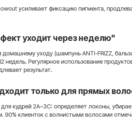
n Blowout усиливает фиксацию пигмента, продлев
ффект уходит через неделю"
я домашнему уходу (шампунь ANTI-FRIZZ, бальз
12 недель. Регулярное использование продукто
длевает результат.
дходит только для прямых воло
 для кудрей 2A–3C: определяет локоны, убирает 
м. 90% клиенток с волнистыми волосами отме