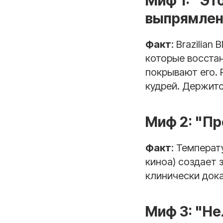
Миф 1: "Эт
выпрямлен
Факт
: Brazilia
которые восстан
покрывают его. 
кудрей. Держитс
Миф 2: "Пр
Факт
: Температ
киноа) создает 
клинически дока
Миф 3: "Не