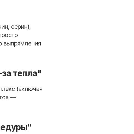
ин, серин),
просто
го выпрямления
за тепла"
плекс (включая
ются —
цедуры"