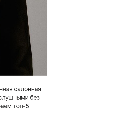
нная салонная
ослушными без
раем топ-5