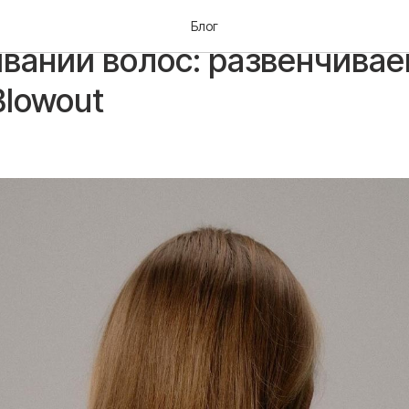
фов об аминокислотном
Блог
вании волос: развенчивае
 Blowout