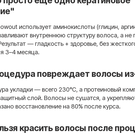
о просто еще одно кератиновое
ие"
n Blowout использует аминокислоты (глицин, аргин
авливают внутреннюю структуру волоса, а не 
Результат — гладкость + здоровье, без жестко
я 3–4 месяца.
оцедура повреждает волосы из-
ура укладки — всего 230°C, а протеиновый ком
защитный слой. Волосы не сушатся, а укрепля
зано восстановление на 80% после курса.
льзя красить волосы после про