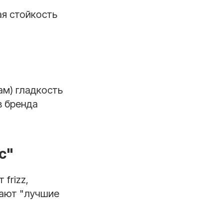
ая стойкость
ам) гладкость
в бренда
с"
frizz,
чают "лучшие