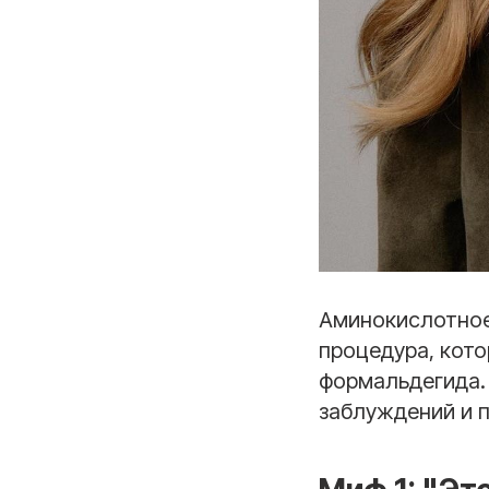
Аминокислотное
процедура, кот
формальдегида. 
заблуждений и п