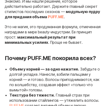
Знакомо. И мы нашли решение, которое
действительно работает. Держите главный секрет
стилистов последних сезонов —
модульную пудру
для придания объема
PUFF.ME
.
Это не магия, это продуманная формула, отмеченная
наградами в мире beauty-индустрии. Ее принцип
прост:
максимальный результат при
минимальных усилиях
. Проще не бывает.
Почему PUFF.ME покорила всех?
Объем у корней — за одно нажатие.
Забудьте о
долгой укладке. Нанесли, взбили пальцами у
корней — и готово. Волосы приподнимаются, как
по волшебству, создавая эффект «только что
вымытой» головы.
Текстура без тяжести.
Главный страх при
использовании стайлингов — утяжелить волосы.
PUFF.ME
создает видимый объем и легкую,