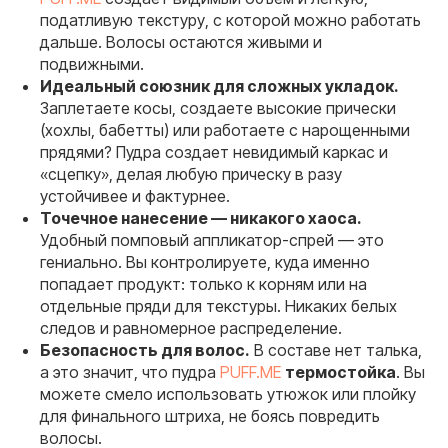
податливую текстуру, с которой можно работать
дальше. Волосы остаются живыми и
подвижными.
Идеальный союзник для сложных укладок.
Заплетаете косы, создаете высокие прически
(хохлы, бабетты) или работаете с нарощенными
прядями? Пудра создает невидимый каркас и
«сцепку», делая любую прическу в разу
устойчивее и фактурнее.
Точечное нанесение — никакого хаоса.
Удобный помповый аппликатор-спрей — это
гениально. Вы контролируете, куда именно
попадает продукт: только к корням или на
отдельные пряди для текстуры. Никаких белых
следов и равномерное распределение.
Безопасность для волос.
В составе нет талька,
а это значит, что пудра
PUFF.ME
термостойка
. Вы
можете смело использовать утюжок или плойку
для финального штриха, не боясь повредить
волосы.