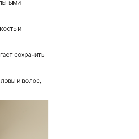
ельными
кость и
гает сохранить
ловы и волос,