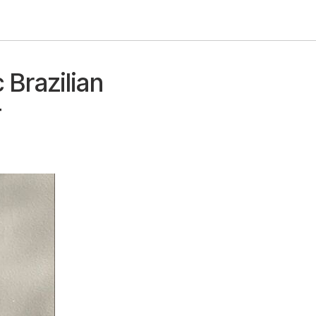
Brazilian
т