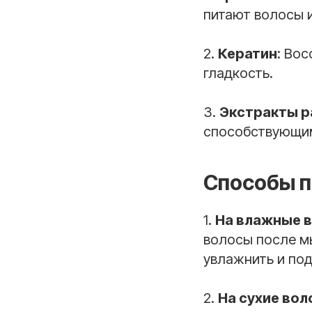
питают волосы 
2.
Кератин
: Во
гладкость.
3.
Экстракты р
способствующим
Способы 
1.
На влажные 
волосы после мы
увлажнить и под
2.
На сухие во