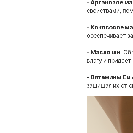
-
Аргановое ма
свойствами, пом
-
Кокосовое м
обеспечивает за
-
Масло ши
: Об
влагу и придает
-
Витамины E и 
защищая их от 