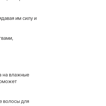
идавая им силу и
твами,
а на влажные
поможет
ие волосы для