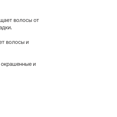
ищает волосы от
адки.
ет волосы и
я окрашенные и