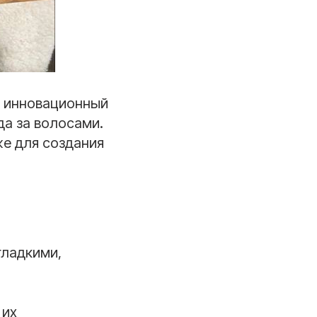
 инновационный
да за волосами.
же для создания
гладкими,
 их